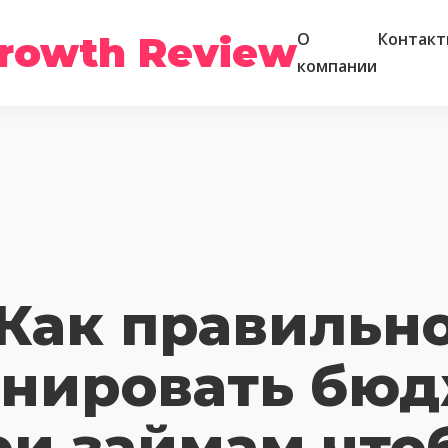
rowth Review
О
Контакт
компании
Как правильн
анировать бюд
ри займам что