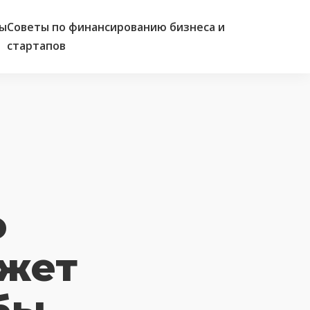
ы
Советы по финансированию бизнеса и
стартапов
о
жет
бы