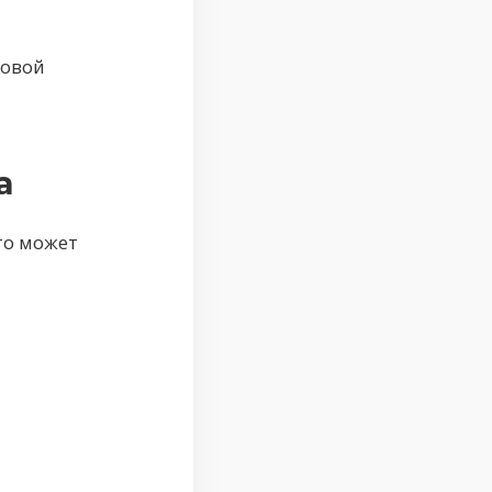
совой
а
то может