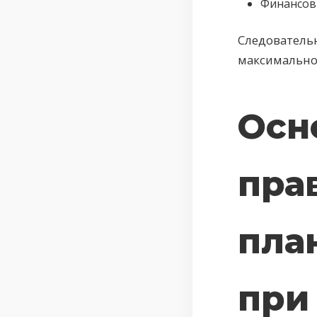
Финансовы
Следовательн
максимально
Осн
пра
пла
при