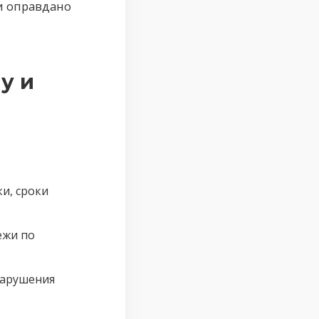
и оправдано
у и
и, сроки
ежи по
нарушения