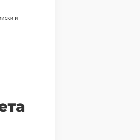
риски и
ета