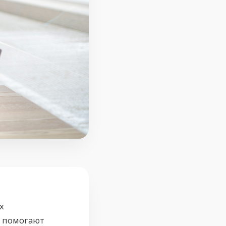
х
и помогают