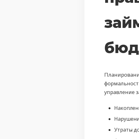
зай
бюд
Планировани
формальность
управление 
Накоплени
Нарушени
Утраты до