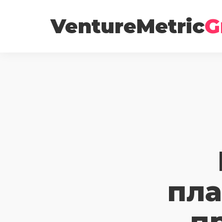
VentureMetric
G
пл
п