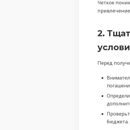
Четкое поним
привлечение
2. Тща
услови
Перед получ
Внимател
погашения
Определи
дополнит
Проверьт
бюджета.