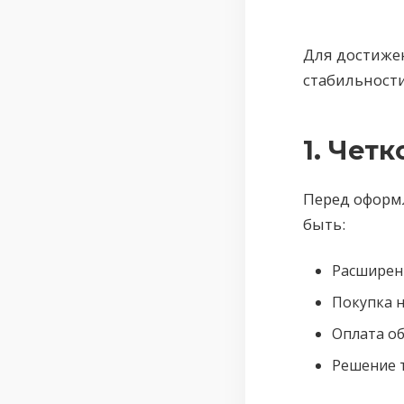
Для достиже
стабильност
1. Чет
Перед оформл
быть:
Расширени
Покупка 
Оплата об
Решение 