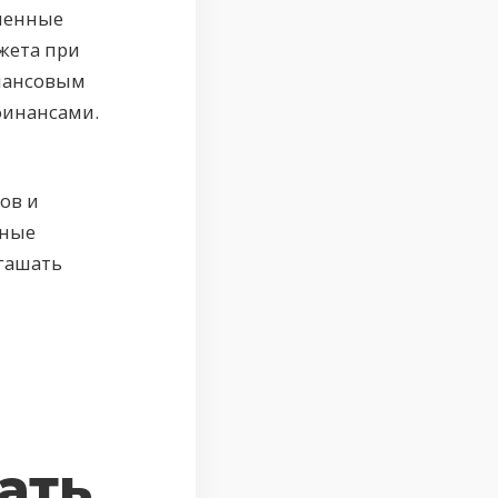
еменные
жета при
инансовым
финансами.
ов и
нные
огашать
ать