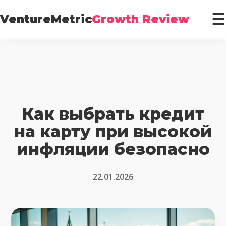
☰
VentureMetric
Growth Review
Как выбрать кредит
на карту при высокой
инфляции безопасно
22.01.2026