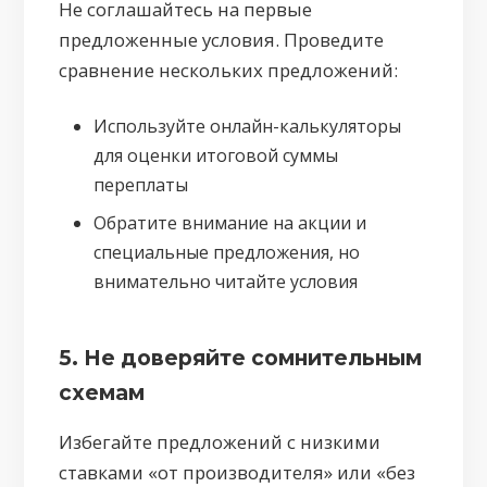
Не соглашайтесь на первые
предложенные условия. Проведите
сравнение нескольких предложений:
Используйте онлайн-калькуляторы
для оценки итоговой суммы
переплаты
Обратите внимание на акции и
специальные предложения, но
внимательно читайте условия
5. Не доверяйте сомнительным
схемам
Избегайте предложений с низкими
ставками «от производителя» или «без