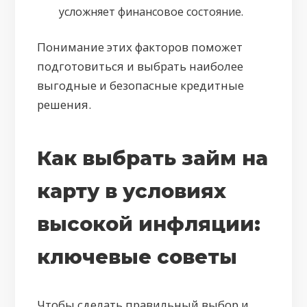
усложняет финансовое состояние.
Понимание этих факторов поможет
подготовиться и выбрать наиболее
выгодные и безопасные кредитные
решения.
Как выбрать займ на
карту в условиях
высокой инфляции:
ключевые советы
Чтобы сделать правильный выбор и