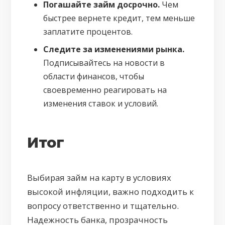
Погашайте займ досрочно.
Чем
быстрее вернете кредит, тем меньше
заплатите процентов.
Следите за изменениями рынка.
Подписывайтесь на новости в
области финансов, чтобы
своевременно реагировать на
изменения ставок и условий.
Итог
Выбирая займ на карту в условиях
высокой инфляции, важно подходить к
вопросу ответственно и тщательно.
Надежность банка, прозрачность