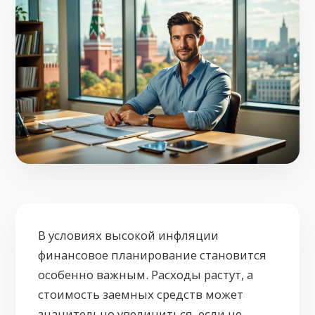
В условиях высокой инфляции
финансовое планирование становится
особенно важным. Расходы растут, а
стоимость заемных средств может
значительно увеличиться, если не