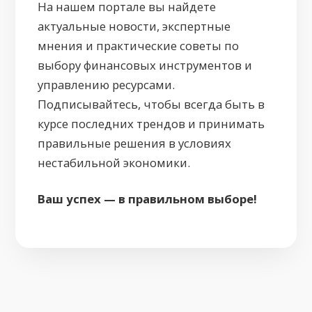
На нашем портале вы найдете
актуальные новости, экспертные
мнения и практические советы по
выбору финансовых инструментов и
управлению ресурсами.
Подписывайтесь, чтобы всегда быть в
курсе последних трендов и принимать
правильные решения в условиях
нестабильной экономики.
Ваш успех — в правильном выборе!