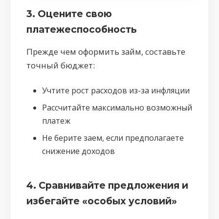
3. Оцените свою
платежеспособность
Прежде чем оформить займ, составьте
точный бюджет:
Учтите рост расходов из-за инфляции
Рассчитайте максимально возможный
платеж
Не берите заем, если предполагаете
снижение доходов
4. Сравнивайте предложения и
избегайте «особых условий»