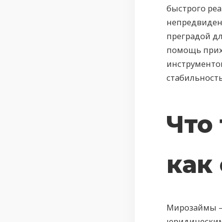
быстрого реа
непредвиден
преградой дл
помощь при
инструментов
стабильность
Что
как
Мирозаймы —
юридическим