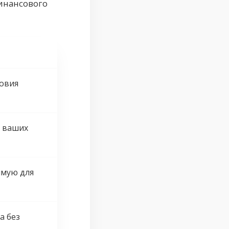
инансового
овия
я ваших
имую для
а без