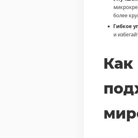
микрокре
более кр
Гибкое у
и избегай
Как
под
мир