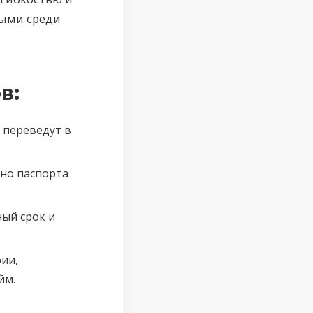
ными среди
в:
 переведут в
но паспорта
ый срок и
ии,
йм.