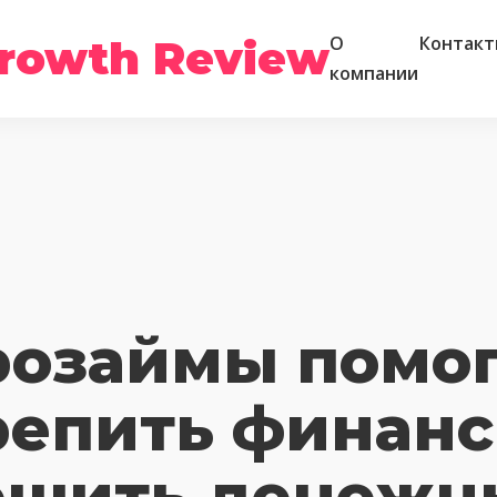
rowth Review
О
Контакт
компании
озаймы помо
репить финанс
ешить денежн