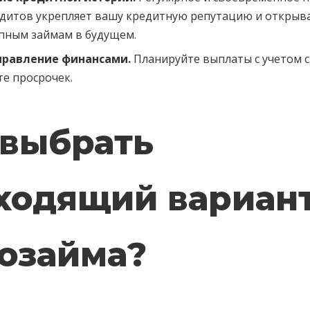
дитов укрепляет вашу кредитную репутацию и открыва
упным займам в будущем.
правление финансами.
Планируйте выплаты с учетом 
те просрочек.
 выбрать
ходящий вариан
озайма?