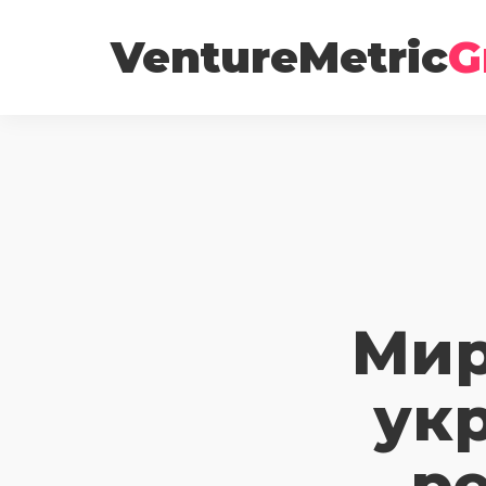
VentureMetric
G
Мир
ук
р