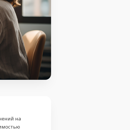
нений на
димостью