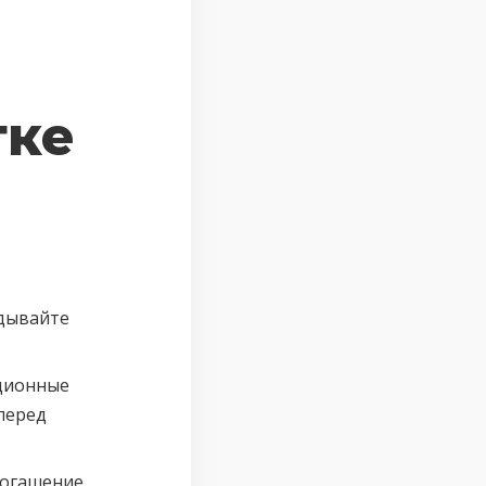
тке
дывайте
ционные
перед
погашение