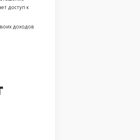
ет доступ к
своих доходов
т