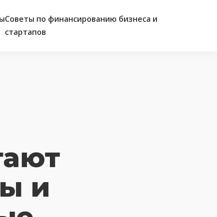
ы
Советы по финансированию бизнеса и
стартапов
гают
ы и
ые