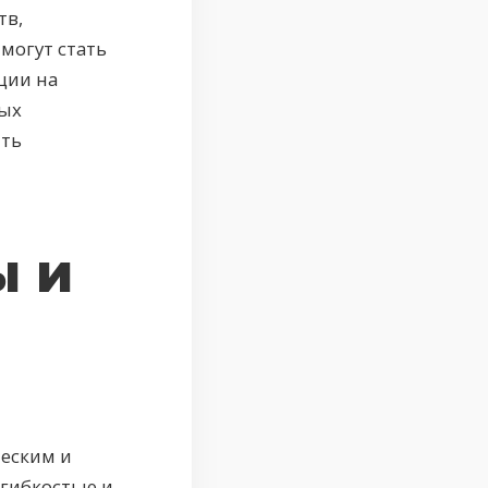
тв,
могут стать
ции на
вых
ить
ы и
еским и
гибкостью и