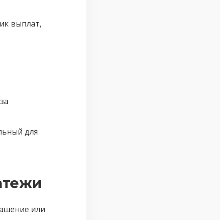
ик выплат,
за
льный для
атежи
гашение или