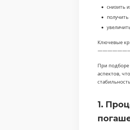
снизить и
получить 
увеличит
Ключевые кр
——————
При подборе
аспектов, чт
стабильность
1. Про
погаш