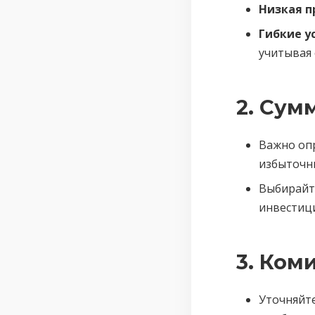
Низкая п
Гибкие у
учитывая 
2. Сум
Важно оп
избыточн
Выбирайт
инвестици
3. Ком
Уточняйте