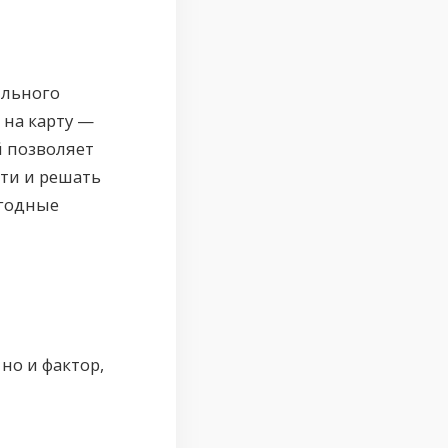
ильного
на карту —
й позволяет
ти и решать
ыгодные
но и фактор,