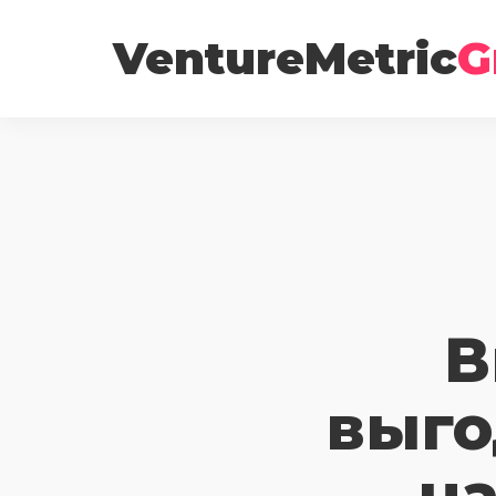
VentureMetric
G
В
выго
на