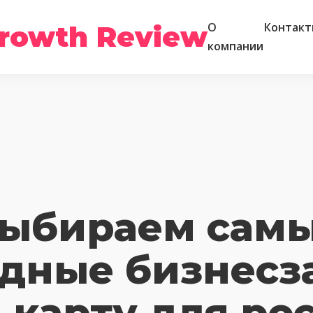
rowth Review
О
Контакт
компании
ыбираем сам
дные бизнес
 карту для ро