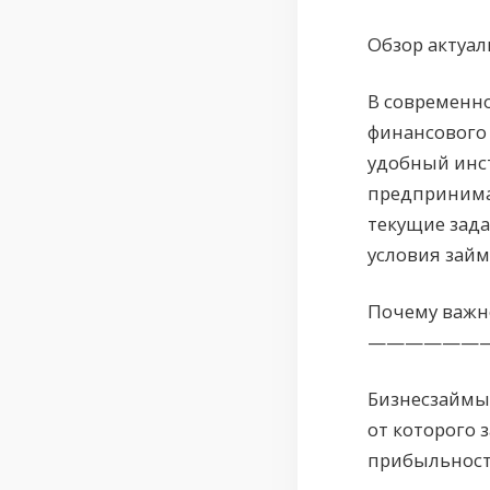
Обзор акт
В современн
финансового
удобный инс
предпринима
текущие зада
условия займ
Почему важн
——————
Бизнесзаймы 
от которого 
прибыльност