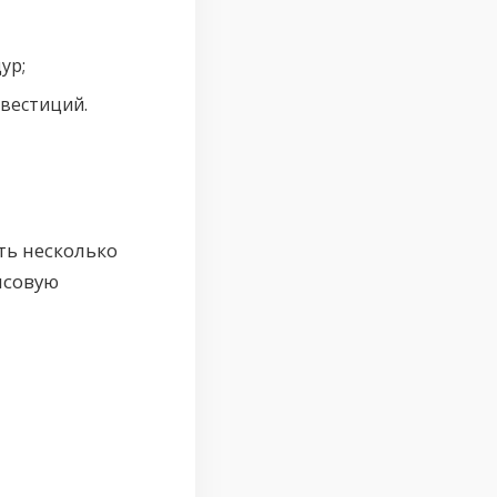
ур;
вестиций.
ь несколько
нсовую