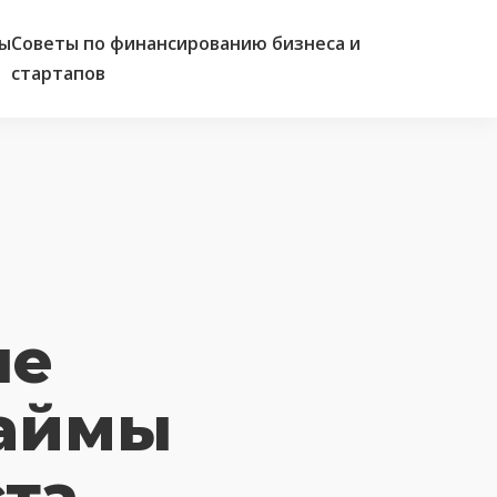
ы
Советы по финансированию бизнеса и
стартапов
ые
займы
ста