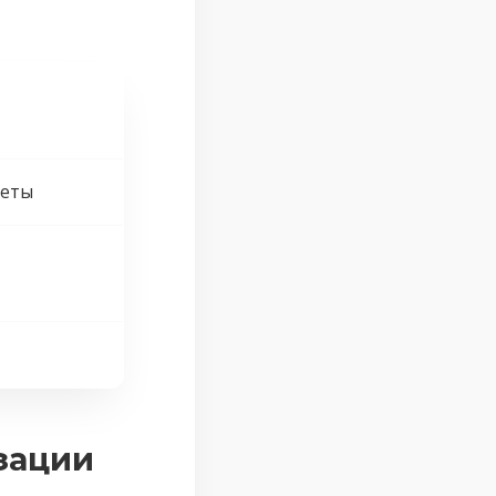
веты
зации