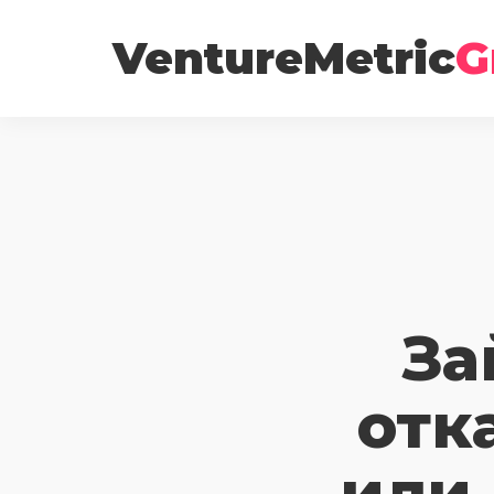
VentureMetric
G
За
отк
или