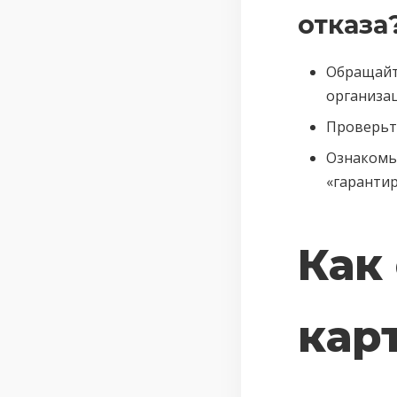
отказа
Обращайт
организа
Проверьт
Ознакомьт
«гарантир
Как
кар