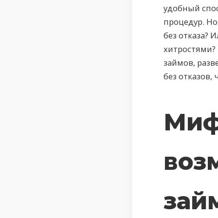
удобный спо
процедур. Но
без отказа?
хитростями? 
займов, разв
без отказов,
Миф
воз
займ