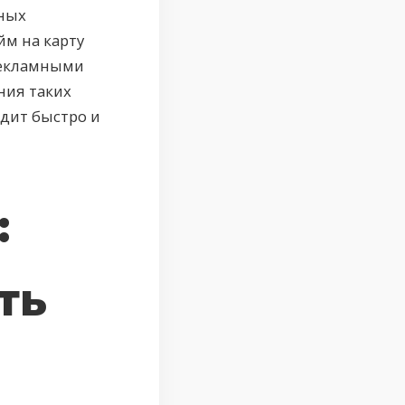
ьных
йм на карту
рекламными
ния таких
едит быстро и
:
ть