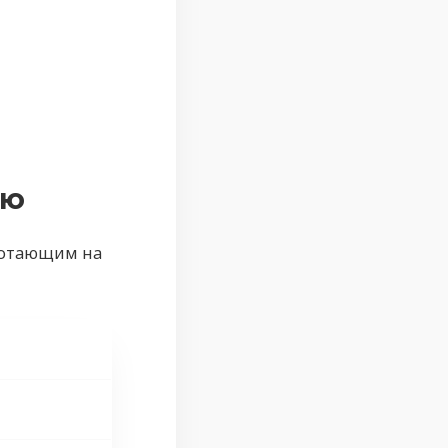
ию
ботающим на