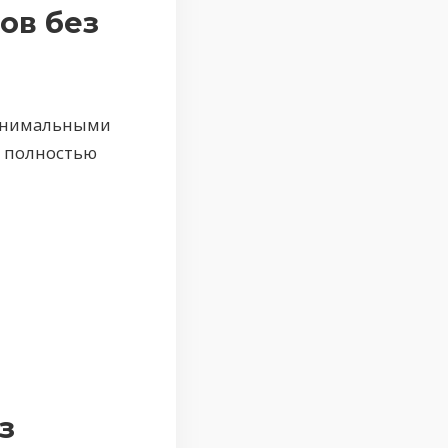
ов без
минимальными
ь полностью
з