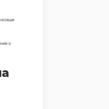
ансовые
ание о
на