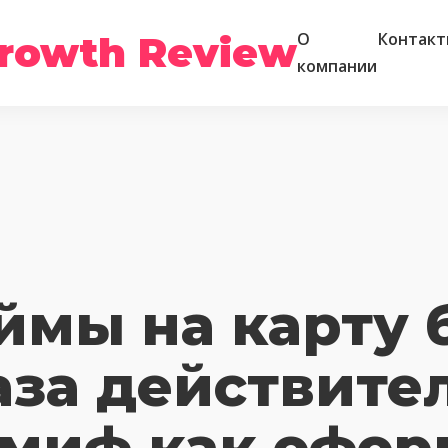
rowth Review
О
Контакт
компании
ймы на карту 
аза действите
 миф как офор