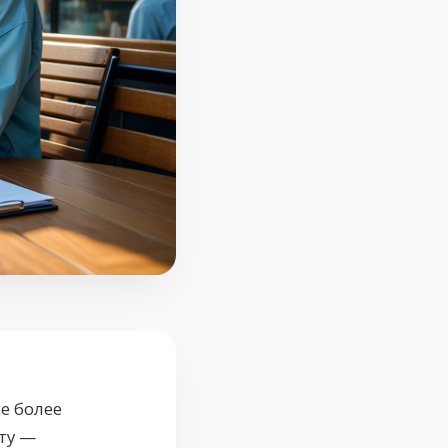
е более
ту —