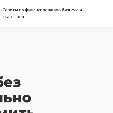
ы
Советы по финансированию бизнеса и
стартапов
без
льно
мить